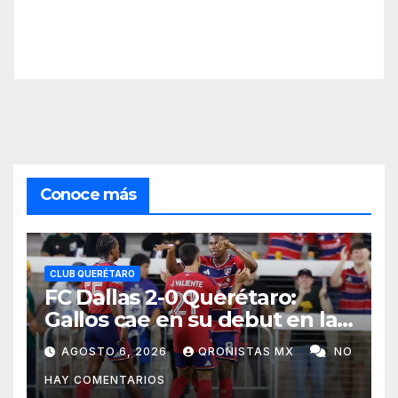
Conoce más
CLUB QUERÉTARO
FC Dallas 2-0 Querétaro:
Gallos cae en su debut en la
Leagues Cup 2026
AGOSTO 6, 2026
QRONISTAS MX
NO
HAY COMENTARIOS