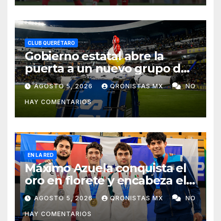
CLUB QUERÉTARO
Gobierno estatal abre la
puerta a un nuevo grupo de
animación en el Corregidora;
AGOSTO 5, 2026
QRONISTAS MX
NO
la Resistencia no volverá
HAY COMENTARIOS
EN LA RED
Máximo Azuela conquista el
oro en florete y encabeza el
1-2-3 mexicano en Santo
AGOSTO 5, 2026
QRONISTAS MX
NO
Domingo 2026
HAY COMENTARIOS