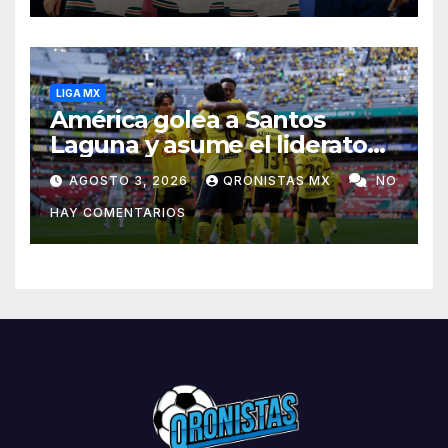
LIGA MX
América golea a Santos
Laguna y asume el liderato
del Apertura 2026
AGOSTO 3, 2026
QRONISTAS MX
NO
HAY COMENTARIOS