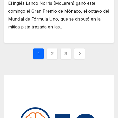
El inglés Lando Norris (McLaren) ganó este
domingo el Gran Premio de Mónaco, el octavo del
Mundial de Fórmula Uno, que se disputó en la
mítica pista trazada en las…
Paginación
1
2
3
de
entradas