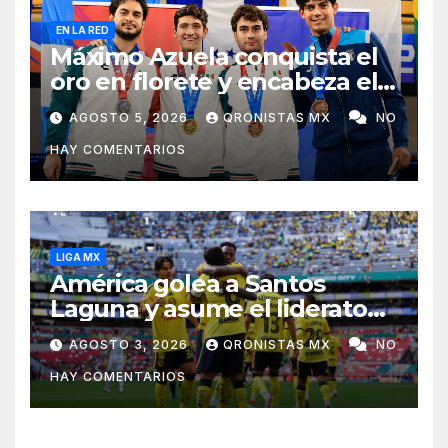
EN LA RED
Máximo Azuela conquista el
oro en florete y encabeza el
1-2-3 mexicano en Santo
AGOSTO 5, 2026
QRONISTAS MX
NO
Domingo 2026
HAY COMENTARIOS
LIGA MX
América golea a Santos
Laguna y asume el liderato
del Apertura 2026
AGOSTO 3, 2026
QRONISTAS MX
NO
HAY COMENTARIOS