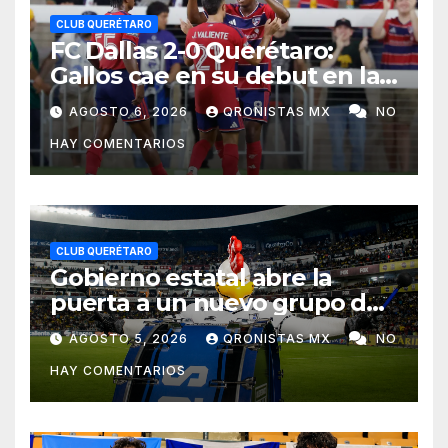
CLUB QUERÉTARO
FC Dallas 2-0 Querétaro:
Gallos cae en su debut en la
Leagues Cup 2026
AGOSTO 6, 2026
QRONISTAS MX
NO
HAY COMENTARIOS
CLUB QUERÉTARO
Gobierno estatal abre la
puerta a un nuevo grupo de
animación en el Corregidora;
AGOSTO 5, 2026
QRONISTAS MX
NO
la Resistencia no volverá
HAY COMENTARIOS