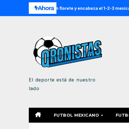
Saltar
Ahora
ista el oro en florete y encabeza el 1-2-3 mexicano en Santo
al
contenido
El deporte está de nuestro
lado
FUTBOL MEXICANO
FUTB