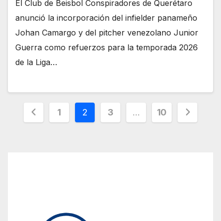
El Club de Beisbol Conspiradores de Querétaro
anunció la incorporación del infielder panameño
Johan Camargo y del pitcher venezolano Junior
Guerra como refuerzos para la temporada 2026
de la Liga…
Paginación
1
2
3
…
10
de
entradas