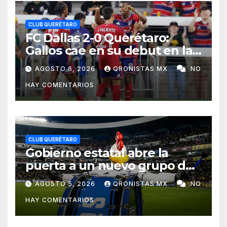
CLUB QUERÉTARO
FC Dallas 2-0 Querétaro:
Gallos cae en su debut en la
Leagues Cup 2026
AGOSTO 6, 2026
QRONISTAS MX
NO
HAY COMENTARIOS
CLUB QUERÉTARO
Gobierno estatal abre la
puerta a un nuevo grupo de
animación en el Corregidora;
AGOSTO 5, 2026
QRONISTAS MX
NO
la Resistencia no volverá
HAY COMENTARIOS