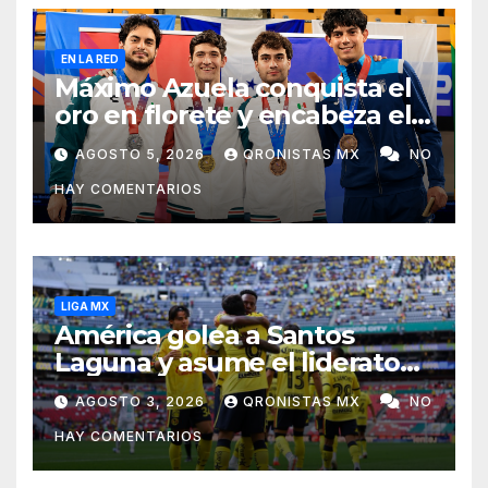
EN LA RED
Máximo Azuela conquista el
oro en florete y encabeza el
1-2-3 mexicano en Santo
AGOSTO 5, 2026
QRONISTAS MX
NO
Domingo 2026
HAY COMENTARIOS
LIGA MX
América golea a Santos
Laguna y asume el liderato
del Apertura 2026
AGOSTO 3, 2026
QRONISTAS MX
NO
HAY COMENTARIOS