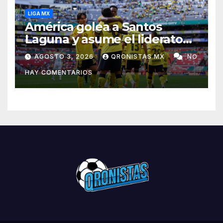
LIGA MX
América golea a Santos
Laguna y asume el liderato
del Apertura 2026
AGOSTO 3, 2026
QRONISTAS MX
NO
HAY COMENTARIOS