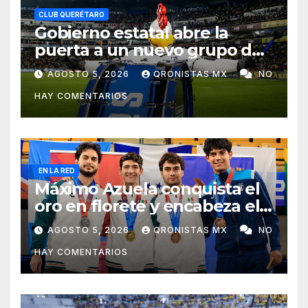
CLUB QUERÉTARO
Gobierno estatal abre la
puerta a un nuevo grupo de
animación en el Corregidora;
AGOSTO 5, 2026
QRONISTAS MX
NO
la Resistencia no volverá
HAY COMENTARIOS
EN LA RED
Máximo Azuela conquista el
oro en florete y encabeza el
1-2-3 mexicano en Santo
AGOSTO 5, 2026
QRONISTAS MX
NO
Domingo 2026
HAY COMENTARIOS