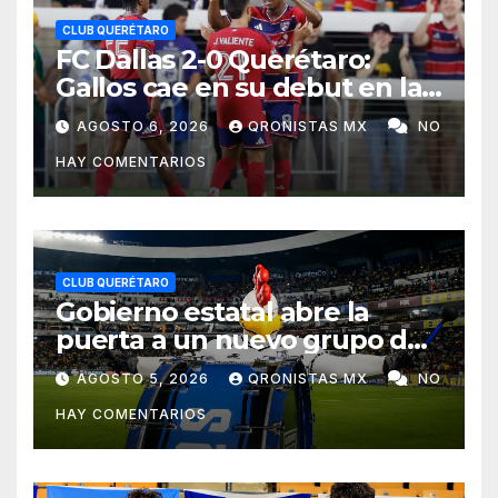
CLUB QUERÉTARO
FC Dallas 2-0 Querétaro:
Gallos cae en su debut en la
Leagues Cup 2026
AGOSTO 6, 2026
QRONISTAS MX
NO
HAY COMENTARIOS
CLUB QUERÉTARO
Gobierno estatal abre la
puerta a un nuevo grupo de
animación en el Corregidora;
AGOSTO 5, 2026
QRONISTAS MX
NO
la Resistencia no volverá
HAY COMENTARIOS