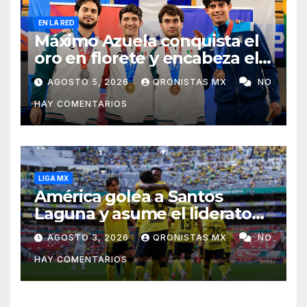
EN LA RED
Máximo Azuela conquista el
oro en florete y encabeza el
1-2-3 mexicano en Santo
AGOSTO 5, 2026
QRONISTAS MX
NO
Domingo 2026
HAY COMENTARIOS
LIGA MX
América golea a Santos
Laguna y asume el liderato
del Apertura 2026
AGOSTO 3, 2026
QRONISTAS MX
NO
HAY COMENTARIOS