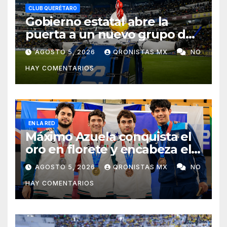
CLUB QUERÉTARO
Gobierno estatal abre la
puerta a un nuevo grupo de
animación en el Corregidora;
AGOSTO 5, 2026
QRONISTAS MX
NO
la Resistencia no volverá
HAY COMENTARIOS
EN LA RED
Máximo Azuela conquista el
oro en florete y encabeza el
1-2-3 mexicano en Santo
AGOSTO 5, 2026
QRONISTAS MX
NO
Domingo 2026
HAY COMENTARIOS