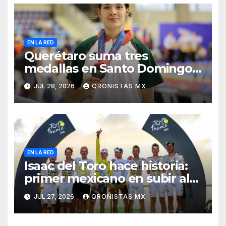
EN LA RED
Querétaro suma tres
medallas en Santo Domingo
2026
JUL 28, 2026
QRONISTAS MX
EN LA RED
Isaac del Toro hace historia:
primer mexicano en subir al
podio del Tour de Francia
JUL 27, 2026
QRONISTAS MX