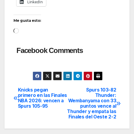
LinkedIn
Me gusta esto:
Cargando...
Facebook Comments
Knicks pegan
Spurs 103-82
Navegación
primero en las Finales
Thunder:
NBA 2026: vencen a
Wembanyama con 33
de
Spurs 105-95
puntos vence al
Thunder y empata las
entradas
Finales del Oeste 2-2