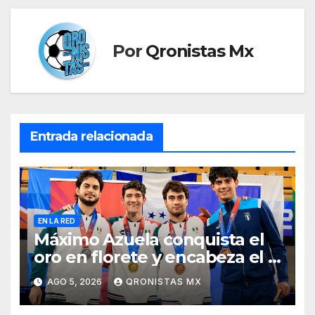
Por
Qronistas Mx
Entrada relacionada
EN LA RED
Máximo Azuela conquista el
oro en florete y encabeza el 1-
2-3 mexicano en Santo
AGO 5, 2026
QRONISTAS MX
Domingo 2026