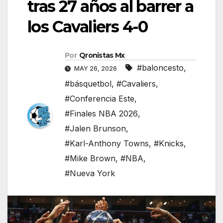
tras 27 años al barrer a
los Cavaliers 4-0
Por
Qronistas Mx
#baloncesto
,
MAY 26, 2026
#básquetbol
,
#Cavaliers
,
#Conferencia Este
,
#Finales NBA 2026
,
#Jalen Brunson
,
#Karl-Anthony Towns
,
#Knicks
,
#Mike Brown
,
#NBA
,
#Nueva York