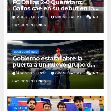
FC Dallas 2-0 Querétaro:
Gallos cae en su debut en la
Leagues Cup 2026
AGOSTO 6, 2026
QRONISTAS MX
NO
HAY COMENTARIOS
CLUB QUERÉTARO
Gobierno estatal abre la
puerta a un nuevo grupo de
animación en el Corregidora;
AGOSTO 5, 2026
QRONISTAS MX
NO
la Resistencia no volverá
HAY COMENTARIOS
EN LA RED