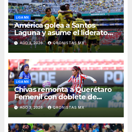
LIGA MX
América golea a Santos
Laguna y asume el liderato
del Apertura 2026
AGO 3, 2026
QRONISTAS MX
LIGA MX
Chivas remonta a Querétaro
Femenil con doblete de
Joseline Montoya en el
AGO 3, 2026
QRONISTAS MX
arranque del Apertura 2026