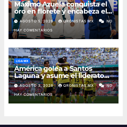
Máximo Azuela conquista el
oro en florete y encabeza el
1-2-3 mexicano en Santo
AGOSTO 5, 2026
QRONISTAS MX
NO
Domingo 2026
HAY COMENTARIOS
LIGA MX
América golea a Santos
Laguna y asume el liderato
del Apertura 2026
AGOSTO 3, 2026
QRONISTAS MX
NO
HAY COMENTARIOS