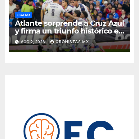
LIGA MX
Atlante sorprende a Cruz Azul
y firma un triunfo histórico en
Ciudad de México
AGO 2, 2026
QRONISTAS MX