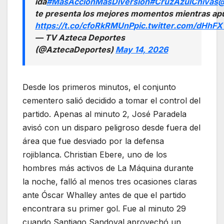
ida
#MásAcciónMásDiversión
#CruzAzulChivas
@
te presenta los mejores momentos mientras ap
https://t.co/cfoRkRMUnP
pic.twitter.com/dHhF
— TV Azteca Deportes
(@AztecaDeportes)
May 14, 2026
Desde los primeros minutos, el conjunto
cementero salió decidido a tomar el control del
partido. Apenas al minuto 2, José Paradela
avisó con un disparo peligroso desde fuera del
área que fue desviado por la defensa
rojiblanca. Christian Ebere, uno de los
hombres más activos de La Máquina durante
la noche, falló al menos tres ocasiones claras
ante Óscar Whalley antes de que el partido
encontrara su primer gol. Fue al minuto 29
cuando Santiago Sandoval aprovechó un