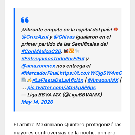
¡Vibrante empate en la capital del país!
@CruzAzul
y
@Chivas
igualaron en el
primer partido de las Semifinales del
#ConMéxicoC26
.
#EntregamosTodoPorElFut
y
@amazonmex
nos entrega el
#MarcadorFinal
.
https://t.co/rWCjgSW4mC
#LaFiestaDeLaAfición
|
#AmazonMX
|
…
pic.twitter.com/J4mkpSP6ps
— Liga BBVA MX (@LigaBBVAMX)
May 14, 2026
El árbitro Maximiliano Quintero protagonizó las
mayores controversias de la noche: primero,