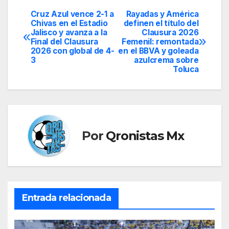
Cruz Azul vence 2-1 a
Rayadas y América
Navegación
Chivas en el Estadio
definen el título del
Jalisco y avanza a la
Clausura 2026
de
Final del Clausura
Femenil: remontada
2026 con global de 4-
en el BBVA y goleada
entradas
3
azulcrema sobre
Toluca
Por
Qronistas Mx
Entrada relacionada