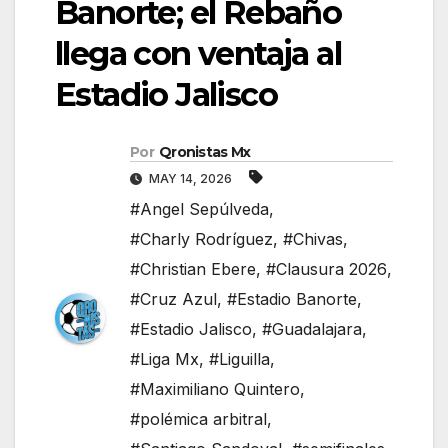
Banorte; el Rebaño
llega con ventaja al
Estadio Jalisco
Por
Qronistas Mx
MAY 14, 2026
#Angel Sepúlveda
,
#Charly Rodríguez
,
#Chivas
,
#Christian Ebere
,
#Clausura 2026
,
#Cruz Azul
,
#Estadio Banorte
,
#Estadio Jalisco
,
#Guadalajara
,
#Liga Mx
,
#Liguilla
,
#Maximiliano Quintero
,
#polémica arbitral
,